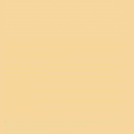
gouter d'enfants, spectacle enfants, spectacles enfants, spectacle jeune public,
spectacles jeune public, spectacle de Nël, spectacle, spectacle office de tourisme
spectacle magie, spectacle ventriloquespectacle clown, spectacle interactif, maquillage,
atelier maquillage, stand maquillage, maquillage enfants, grimage, stand barbapapa,
distribution barbapapa, location barbapapa, sculpture sur ballons, sculpture de ,ballons,
structure de ballons, Lyon, Annecy, Chambéry, grenoble, bourg en bresse, 01, 38, 69, 73,
74, Ain, Isère, Rhône, Savoie, Haute Savoie, animateur, intervention, anniversaire,
enfants, à domicile, clown à domicile, fête, carnaval, cirque, artiste, stations de ski, mairie,
comité d'entreprise, déambulation, spectacle de rue, comédien, comédienne, clown
spectacle, clown, goûter, enfants, enfant, haute-Savoie, Ain, rhône, Alpes, Isère,
maquillage, atelier, clown, Lyon, Annecy, Geneve, Grenoble, sculpture sur ballons, magie,
ventriloque, clown, anniversaire, arbre de Noël, sapin de Noël, fête, entreprise, Noel,
spectacle, enfants, barbapâpa, barbe à papa, clown, atelier, animation, animation, Clown,
rhône Alpes. clown Confetti, 01, 38, 69, 74, 73
clown, Haute Savoie, spectacle, clown, Savoie, Haute-Savoie, spectacle clown, clown,
haute Savoie, clown confetti, clown, spectacle enfants, anniversaire, barbapapa,
spectacle enfants, spectacle
clown, maquillage, sculpture ballons, spectacle clown, arbre de noël, mascotte, clown,
clown, haute Savoie, animation centre commercial, anniversaire, fêtes, fêtes spectacle de
rue, spectacle de rue,
spectacle clown, spectacle enfants, spectacle clown, spectacle enfants, clown, clown,
clown haute Savoie, maquillage enfants, atelier maquillage, sculpture sur ballons, clown
confetti, clown, haute
Savoie, Savoie, Ain, Isère, Rhône, Rhône alpes, clown, animations, clown, spectacle
clown, spectacle, clown, clown, clown, marionnette, ventriloque, magie, clown, pop corn,
barbe a papa, animations
camping, village vacances, spectacle, stand maquillage, barbapapa, Annecy, Genève,
haute Savoie, 74, 73, 69, 38, 01, 69
h
ttps://www.lememo.com/profil/clown-confetti-et-son-spectacle-drole-zoziau-3649687
https://www.evenementielpourtous.com/clown-confetti-7167
http://www.gildas-clown.com/
https://www.servicemalin.com/evenementiel:60979