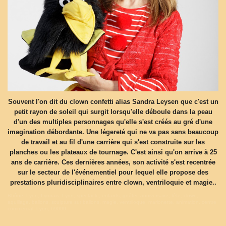
Souvent l'on dit du clown confetti alias Sandra Leysen que c'est un
petit rayon de soleil qui surgit lorsqu'elle déboule dans la peau
d'un des multiples personnages qu'elle s'est créés au gré d'une
imagination débordante. Une légereté qui ne va pas sans beaucoup
de travail et au fil d'une carrière qui s'est construite sur les
planches ou les plateaux de tournage. C'est ainsi qu'on arrive à 25
ans de carrière. Ces dernières années, son activité s'est recentrée
sur le secteur de l'événementiel pour lequel elle propose des
prestations pluridisciplinaires entre clown, ventriloquie et magie..
Rhône, Lyon, Lyonais, Lyon, spectacle, enfants, goûter, anniversaire, fête, clown,
aquillage, ballons, sculpture sur ballons, magie, ventriloque, marionette, animation, centre
commercial, Lyon, 69000,